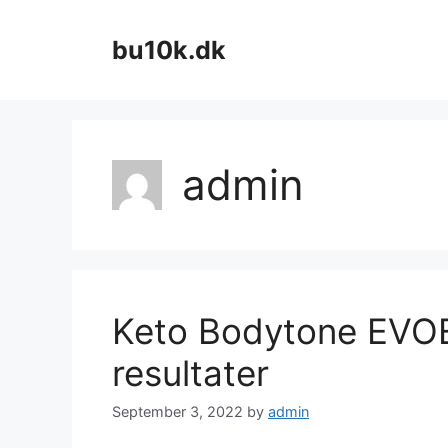
Skip
to
bu10k.dk
content
admin
Keto Bodytone EVOE
resultater
September 3, 2022
by
admin